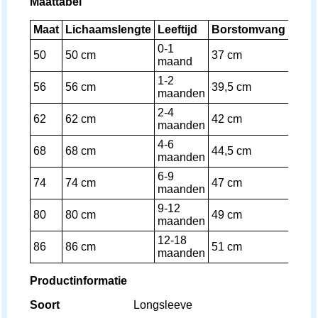
Maattabel
Maat
Lichaamslengte
Leeftijd
Borstomvang
0-1
50
50 cm
37 cm
maand
1-2
56
56 cm
39,5 cm
maanden
2-4
62
62 cm
42 cm
maanden
4-6
68
68 cm
44,5 cm
maanden
6-9
74
74 cm
47 cm
maanden
9-12
80
80 cm
49 cm
maanden
12-18
86
86 cm
51 cm
maanden
Productinformatie
Soort
Longsleeve