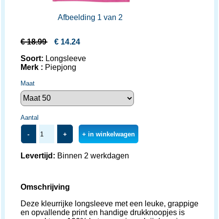
Afbeelding 1 van 2
€
18.99
€
14.24
Soort:
Longsleeve
Merk :
Piepjong
Maat
Aantal
-
+
+ in winkelwagen
Levertijd:
Binnen 2 werkdagen
Omschrijving
Deze kleurrijke longsleeve met een leuke, grappige
en opvallende print en handige drukknoopjes is