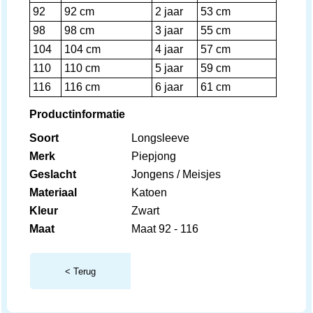
92
92 cm
2 jaar
53 cm
98
98 cm
3 jaar
55 cm
104
104 cm
4 jaar
57 cm
110
110 cm
5 jaar
59 cm
116
116 cm
6 jaar
61 cm
Productinformatie
Soort
Longsleeve
Merk
Piepjong
Geslacht
Jongens / Meisjes
Materiaal
Katoen
Kleur
Zwart
Maat
Maat 92 - 116
< Terug