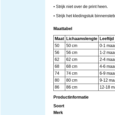
• Strijk niet over de print heen.
• Strijk het kledingstuk binnenst
Maattabel
Maat
Lichaamslengte
Leeftijd
50
50 cm
0-1 maa
56
56 cm
1-2 maa
62
62 cm
2-4 maa
68
68 cm
4-6 maa
74
74 cm
6-9 maa
80
80 cm
9-12 ma
86
86 cm
12-18 
Productinformatie
Soort
Merk