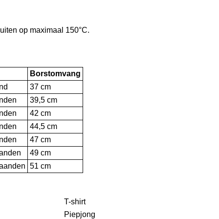
ebuiten op maximaal 150°C.
Borstomvang
nd
37 cm
nden
39,5 cm
nden
42 cm
nden
44,5 cm
nden
47 cm
anden
49 cm
maanden
51 cm
T-shirt
Piepjong