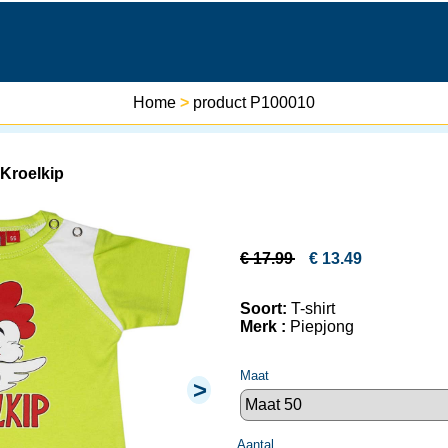
Home
>
product P100010
 Kroelkip
€
17.99
€
13.49
Soort:
T-shirt
Merk :
Piepjong
Maat
>
Aantal