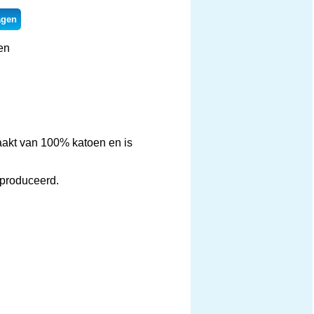
agen
en
maakt van 100% katoen en is
eproduceerd.